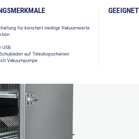
NGSMERKMALE
GEEIGNET
chaltung für konstant niedrige Vakuumwerte
ktion
er USB
 Schubladen auf Teleskopschienen
usch Vakuumpumpe