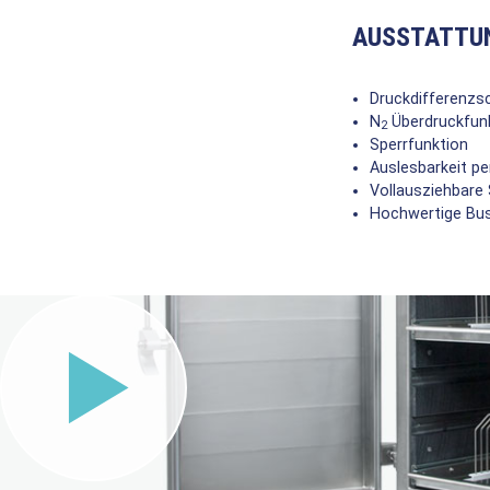
AUSSTATTU
Druckdifferenzs
N
Überdruckfun
2
Sperrfunktion
Auslesbarkeit p
Vollausziehbare
Hochwertige B