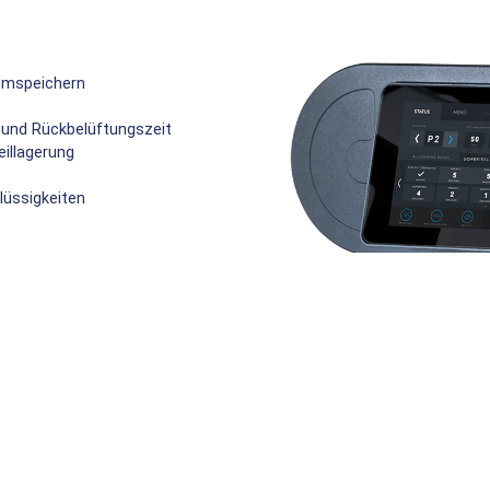
mmspeichern
- und Rückbelüftungszeit
illagerung
üssigkeiten
OPTIONEN