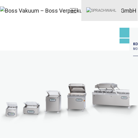
KO
MO–