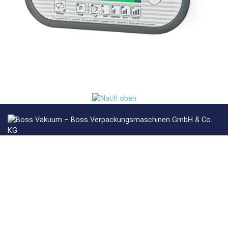
Boss Verpackungsmaschinen GmbH & Co. KG
Komplementärin: BossVakuum Verwaltungs GmbH
Geschäftsführung: Moritz Boss und Anna Boss
Zum Wingert 5
61352 Bad Homburg
Telefon +49 6172 457097