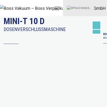
MINI-T 10 D
DOSENVERSCHLUSSMASCHINE
KO
MO–