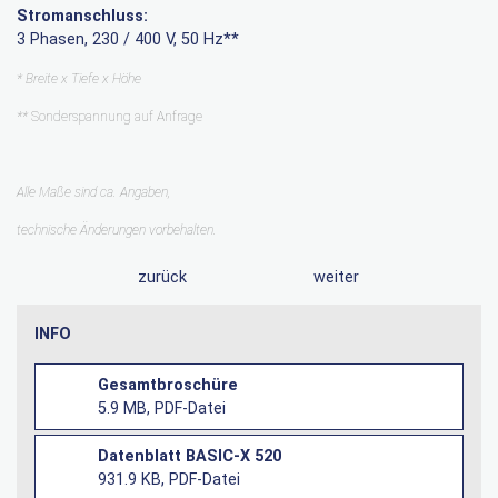
Stromanschluss:
3 Phasen, 230 / 400 V, 50 Hz**
* Breite x Tiefe x Höhe
**
Sonderspannung auf Anfrage
Alle Maße sind ca. Angaben,
technische Änderungen vorbehalten.
zurück
weiter
INFO
Gesamtbroschüre
5.9 MB, PDF-Datei
Datenblatt BASIC-X 520
931.9 KB, PDF-Datei