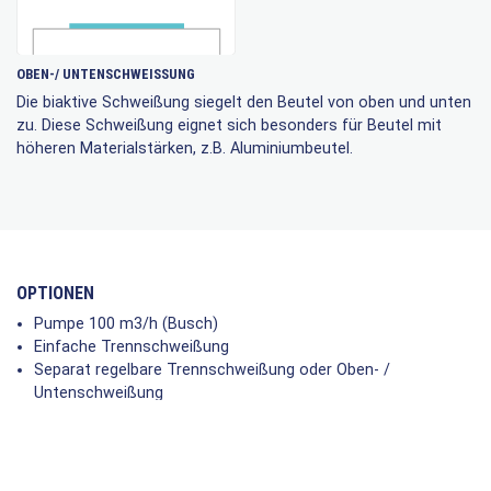
OBEN-/ UNTENSCHWEISSUNG
Die biaktive Schweißung siegelt den Beutel von oben und unten
zu. Diese Schweißung eignet sich besonders für Beutel mit
höheren Materialstärken, z.B. Aluminiumbeutel.
OPTIONEN
Pumpe 100 m3/h (Busch)
Einfache Trennschweißung
Separat regelbare Trennschweißung oder Oben- /
Untenschweißung
Volumenreduzierung im Deckel
Begasung, 4x3 Düsen
Softbelüftung
Verschleißteile-Satz (Teflon, Draht, Deckeldichtung, Silikon