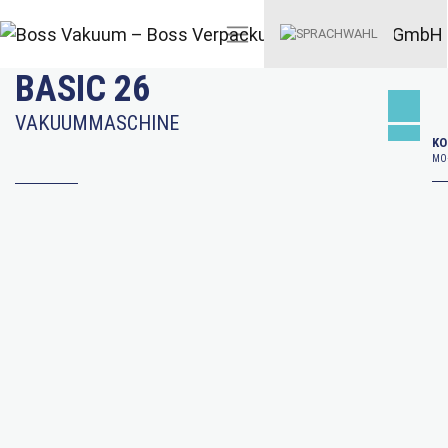
BASIC 26
VAKUUMMASCHINE
KO
MO–