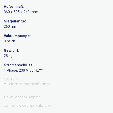
Außenmaß:
360 x 505 x 240 mm*
Siegellänge:
260 mm
Vakuumpumpe:
8 m³/h
Gewicht:
28 kg
Stromanschluss:
1 Phase, 230 V, 50 Hz**
* B × T × H
** Sonderspannungen auf Anfrage
Alle Maße sind ca. Angaben,
technische Änderungen vorbehalten.