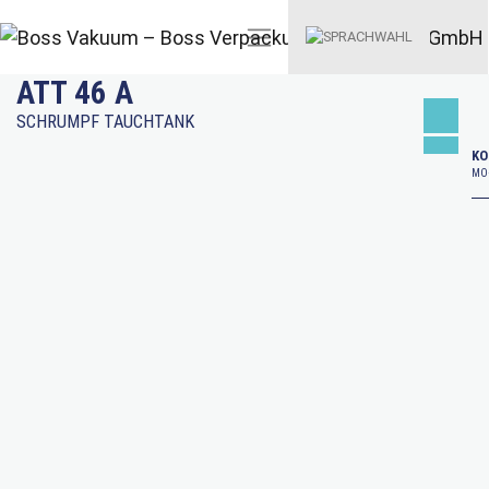
ATT 46 A
SCHRUMPF TAUCHTANK
KO
MO–