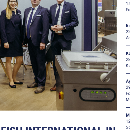
14
F
B
2
A
Ko
2
Ko
A
2
F
M
M
1
So