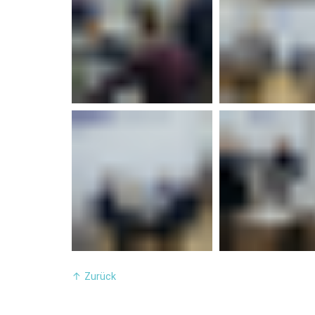
↑
Zurück