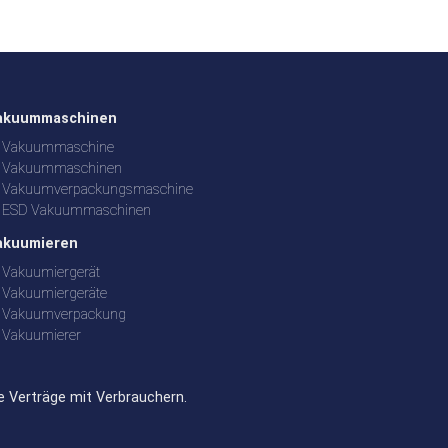
akuummaschinen
Vakuummaschine
Vakuummaschinen
Vakuumverpackungsmaschine
ESD Vakuummaschinen
akuumieren
Vakuumiergerät
Vakuumiergeräte
Vakuumverpackung
Vakuumierer
e Verträge mit Verbrauchern.