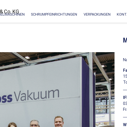
GELMASCHINEN
SCHRUMPFEINRICHTUNGEN
VERPACKUNGEN
KONT
M
N
F
15
T
I
03
F
W