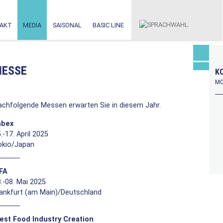
AKT
MEDIA
SAISONAL
BASIC LINE
ESSE
KO
MO
achfolgende Messen erwarten Sie in diesem Jahr.
abex
.-17. April 2025
okio/Japan
FFA
.-08. Mai 2025
rankfurt (am Main)/Deutschland
est Food Industry Creation