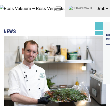
NEWS
KO
MO–