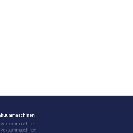
akuummaschinen
Vakuummaschine
Vakuummaschinen