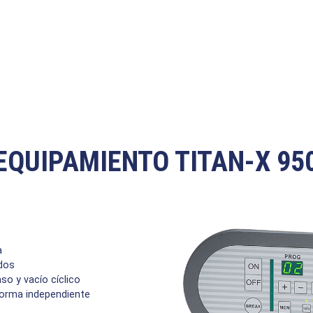
EQUIPAMIENTO TITAN-X 95
a
dos
o y vacío cíclico
forma independiente