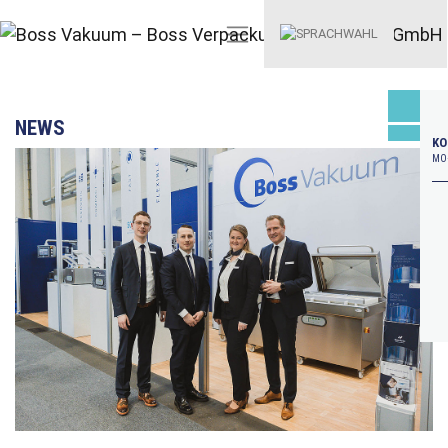
NEWS
KO
MO–