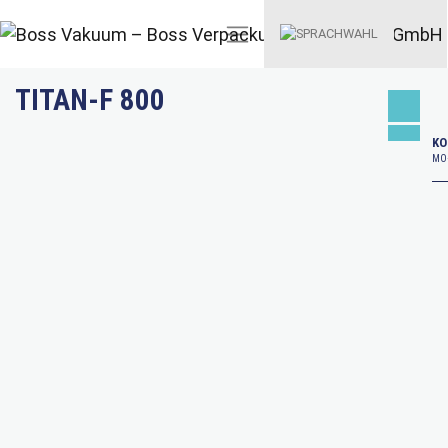
TITAN-F 800
KO
MO–