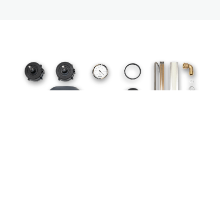
OPTIONS
Couvercle plus ‘haut (280 mm)
Injection de gaz avec buses longues en acier fin (barre
courte: 3 / barre longue: 5)