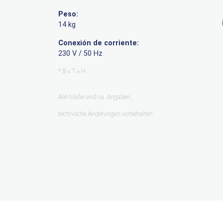
Peso:
14 kg
Conexión de corriente:
230 V / 50 Hz
* B × T × H
Alle Maße sind ca. Angaben,
technische Änderungen vorbehalten.