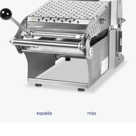
espalda
más