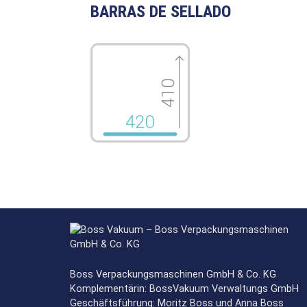
BARRAS DE SELLADO
Boss Verpackungsmaschinen GmbH & Co. KG
Komplementärin: BossVakuum Verwaltungs GmbH
Geschäftsführung: Moritz Boss und Anna Boss