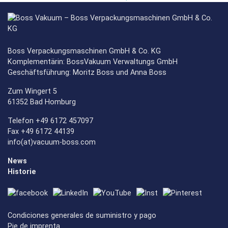
Boss Verpackungsmaschinen GmbH & Co. KG
Dimensiones internas:
450 x 460 x 210 mm
Komplementärin: BossVakuum Verwaltungs GmbH
Dimensiones exteriores:
540 x 560 x 410 mm
Geschäftsführung: Moritz Boss und Anna Boss
Longitud de sellado:
420 mm
Zum Wingert 5
61352 Bad Homburg
Bomba de vacío:
16 m³/h
Telefon +49 6172 457097
Fax +49 6172 44139
info(at)vacuum-boss.com
News
Historie
Condiciones generales de suministro y pago
Pie de imprenta