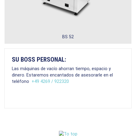
BS 52
Dimensiones internas:
450 x 460 x 210 mm
Dimensiones exteriores:
540 x 560 x 410 mm
SU BOSS PERSONAL:
Longitud de sellado:
420 mm
Las máquinas de vacío ahorran tiempo, espacio y
dinero. Estaremos encantados de asesorarle en el
Bomba de vacío:
16 m³/h
teléfono
+49 4269 / 922320
BASIC 42