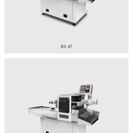
BS 47
BASIC 42