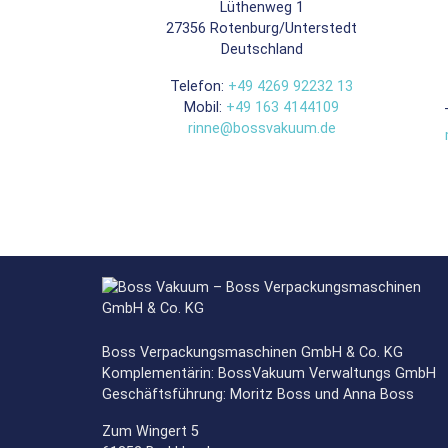
Lüthenweg 1
27356
Rotenburg/Unterstedt
Deutschland
Telefon:
+49 4269 92232 13
Mobil:
+49 163 4144109
rinne@bossvakuum.de
Boss Verpackungsmaschinen GmbH & Co. KG
Komplementärin: BossVakuum Verwaltungs GmbH
Geschäftsführung: Moritz Boss und Anna Boss
Zum Wingert 5