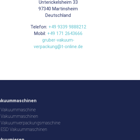
Unterickelsheim 33
97340
Martinsheim
Deutschland
Telefon:
+49 9339 9888212
Mobil:
+49 171 2643666
gruber-vakuum-
verpackung@t-online.de
akuummaschinen
Vakuummaschine
Vakuummaschinen
Vakuumverpackungsmaschine
ESD Vakuummaschinen
akuumieren