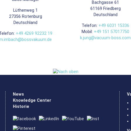
Bachgasse 61
61169
Friedberg
Lüthenweg 1
Deutschland
27356
Rotenburg
Deutschland
Telefon:
+49 6031 15336
Mobil:
+49 151 57017750
Telefon:
+49 4269 92232 19
k.jung@vacuum-boss.com
m.imbach@bossvakuum.de
News
V
Knowledge Center
Historie
V