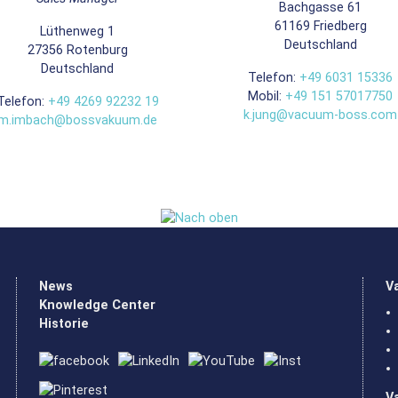
Bachgasse 61
61169
Friedberg
Lüthenweg 1
Deutschland
27356
Rotenburg
Deutschland
Telefon:
+49 6031 15336
Mobil:
+49 151 57017750
Telefon:
+49 4269 92232 19
k.jung@vacuum-boss.com
m.imbach@bossvakuum.de
News
V
Knowledge Center
Historie
V