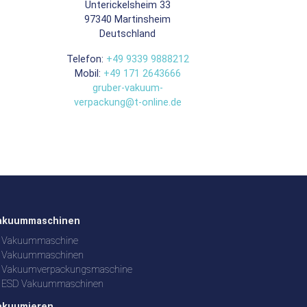
Unterickelsheim 33
97340
Martinsheim
Deutschland
Telefon:
+49 9339 9888212
Mobil:
+49 171 2643666
gruber-vakuum-
verpackung@t-online.de
akuummaschinen
Vakuummaschine
Vakuummaschinen
Vakuumverpackungsmaschine
ESD Vakuummaschinen
akuumieren