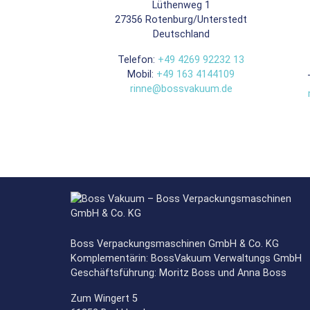
Lüthenweg 1
27356
Rotenburg/Unterstedt
Deutschland
Telefon:
+49 4269 92232 13
Mobil:
+49 163 4144109
rinne@bossvakuum.de
Boss Verpackungsmaschinen GmbH & Co. KG
Komplementärin: BossVakuum Verwaltungs GmbH
Geschäftsführung: Moritz Boss und Anna Boss
Zum Wingert 5