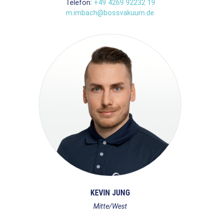
Telefon:
+49 4269 92232 19
m.imbach@bossvakuum.de
KEVIN JUNG
Mitte/West