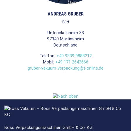
ANDREAS GRUBER
Süd
Unterickelsheim 33
97340
Martinsheim
Deutschland
Telefon:
+49 9339 9888212
Mobil:
+49 171 2643666
gruber-vakuum-verpackung@t-online.de
Boss Verpackungsmaschinen GmbH & Co. KG