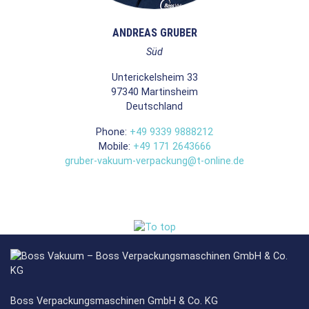
ANDREAS GRUBER
Süd
Unterickelsheim 33
97340
Martinsheim
Deutschland
Phone:
+49 9339 9888212
Mobile:
+49 171 2643666
gruber-vakuum-verpackung@t-online.de
Boss Verpackungsmaschinen GmbH & Co. KG