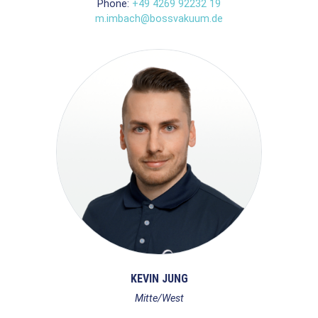
Phone:
+49 4269 92232 19
m.imbach@bossvakuum.de
KEVIN JUNG
Mitte/West